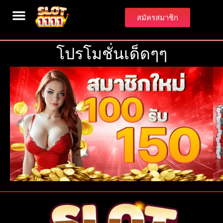
สมัครสมาชิก
โปรโมชั่น
โปรโมชั่นเด็ดๆๆ