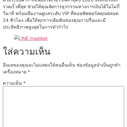
รวดเร็วที่สุด ช่วยให้คุณจัดการธุรกรรมทางการเงินได้ในไม่กี่
วินาที พร้อมทีมงานดูแลระดับ VIP ที่คอยซัพพอร์ตคุณตลอด
24 ชั่วโมง เพื่อให้ทุกการเดิมพันของคุณราบรื่นและมี
ประสิทธิภาพสูงสุดในการทำกำไร
ใส่ความเห็น
อีเมลของคุณจะไม่แสดงให้คนอื่นเห็น
ช่องข้อมูลจำเป็นถูกทำ
เครื่องหมาย
*
ความเห็น
*